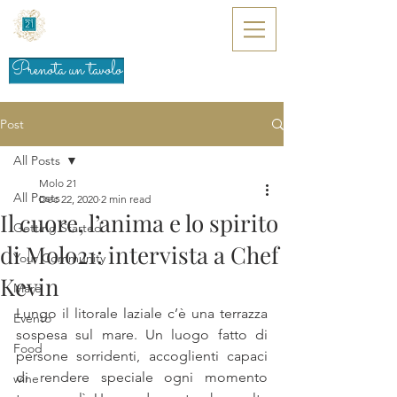
Prenota un tavolo
Post
All Posts
Molo 21
All Posts
Dec 22, 2020
2 min read
Il cuore, l’anima e lo spirito
Getting Started
di Molo21: intervista a Chef
Your Community
Kevin
Mare
Lungo il litorale laziale c’è una terrazza 
Evento
sospesa sul mare. Un luogo fatto di 
Food
persone sorridenti, accoglienti capaci 
di rendere speciale ogni momento 
wine