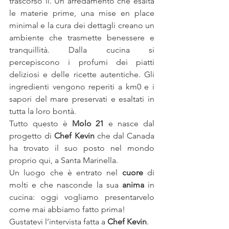
trascorso lì. Un arredamento che esalta 
le materie prime, una mise en place 
minimal e la cura dei dettagli creano un 
ambiente che trasmette benessere e 
tranquillità. Dalla cucina si 
percepiscono i profumi dei piatti 
deliziosi e delle ricette autentiche. Gli 
ingredienti vengono reperiti a km0 e i 
sapori del mare preservati e esaltati in 
tutta la loro bontà.
Tutto questo è 
Molo 21
 e nasce dal 
progetto di 
Chef Kevin
 che dal Canada 
ha trovato il suo posto nel mondo 
proprio qui, a Santa Marinella.
Un luogo che è entrato nel 
cuore
 di 
molti e che nasconde la sua 
anima
 in 
cucina: oggi vogliamo presentarvelo 
come mai abbiamo fatto prima!
Gustatevi l’intervista fatta a 
Chef Kevin
.