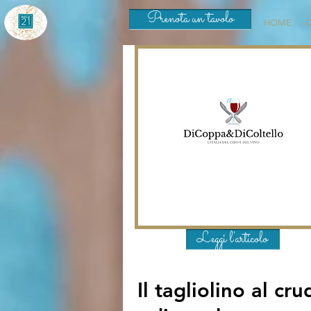
Prenota un tavolo
HOME
C
Leggi l'articolo
Il tagliolino al cru