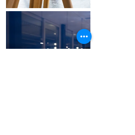
LA TERRAZZA
l cuore estivo di Molo 21 è qui!
I
La nostra terrazza è il posto in
cui ci sentiamo più in contatto
con la natura e con il mare, in cui