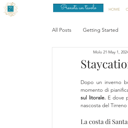
Prenota un tavolo
HOME
C
All Posts
Getting Started
Molo 21
May 1, 202
Staycatio
Dopo un inverno bur
momento di pianificar
sul litorale.
 E dove p
nascosta del Tirreno 
La costa di Santa