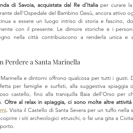
anda di Savoia, acquistata dal Re d'Italia
 per curare la 
grante dell'Ospedale del Bambino Gesù, ancora attivo og
inua a essere un luogo intriso di storia e fascino, dov
nte con il presente. Le dimore storiche e i personagg
egno nella città contribuiscono a renderla unica e af
n Perdere a Santa Marinella
arinella e dintorni offrono qualcosa per tutti i gusti. D
fetta per famiglie e surfisti, alla suggestiva spiaggia d
so castello, fino alla tranquilla Baia dell'Orso per c
. 
Oltre al relax in spiaggia, ci sono molte altre attività
rni
. 
Visita il Castello di Santa Severa per un tuffo nella st
coprire i siti archeologici etruschi, o fai una gita a Civit
 porto.