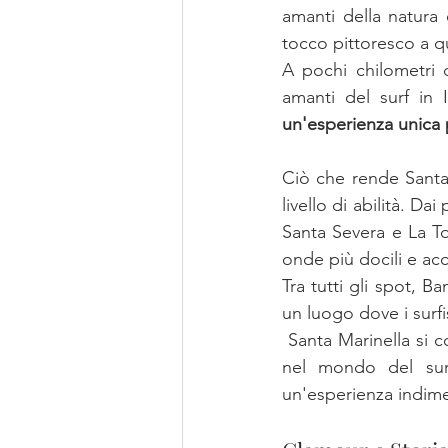
amanti della natura 
tocco pittoresco a q
A pochi chilometri 
un'esperienza unica 
Ciò che rende Santa 
livello di abilità. Da
Santa Severa e La Tos
onde più docili e acce
Tra tutti gli spot, B
un luogo dove i surfi
 Santa Marinella si conferma come una tappa imperdibile per chiunque desideri immergersi 
nel mondo del surf
un'esperienza indiment