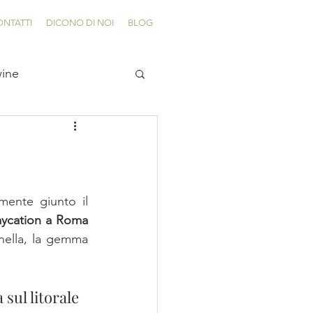
ONTATTI
DICONO DI NOI
BLOG
ine
ente giunto il 
aycation a Roma 
nella, la gemma 
sul litorale 