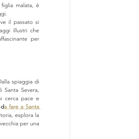
figlia malata, è 
gi.
e il passato si 
i illustri che 
fascinante per 
alla spiaggia di 
i Santa Severa, 
hi cerca pace e 
 d
a fare a Santa 
oria, esplora la 
avecchia per una 