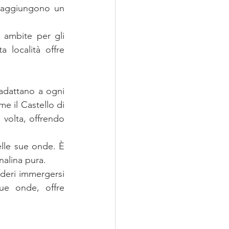
e aggiungono un 
ambite per gli 
amanti del surf in Italia. Con dodici spot dispersi lungo la costa, questa località offre 
adattano a ogni 
me il Castello di 
 volta, offrendo 
elle sue onde. È 
nalina pura. 
e onde, offre 