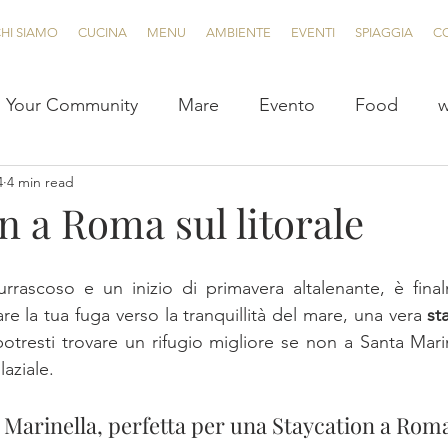
HI SIAMO
CUCINA
MENU
AMBIENTE
EVENTI
SPIAGGIA
C
Your Community
Mare
Evento
Food
w
4
4 min read
n a Roma sul litorale
rascoso e un inizio di primavera altalenante, è finalm
e la tua fuga verso la tranquillità del mare, una vera
 st
otresti trovare un rifugio migliore se non a Santa Mari
laziale.
 Marinella, perfetta per una Staycation a Roma 