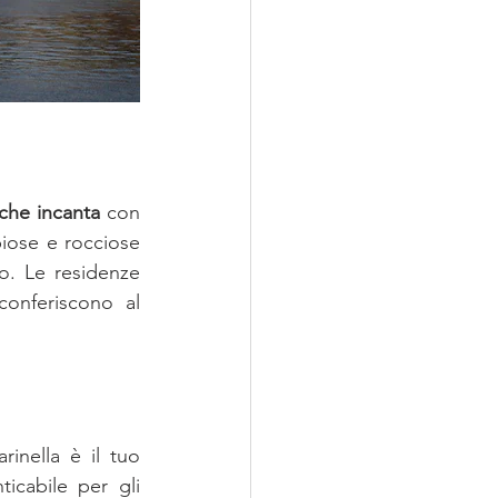
che incanta 
con 
iose e rocciose 
. Le residenze 
conferiscono al 
nella è il tuo 
icabile per gli 