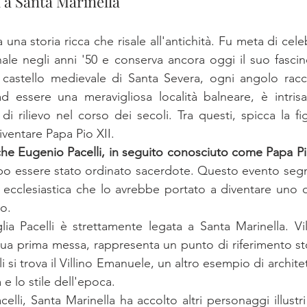
 a Santa Marinella
 una storia ricca che risale all'antichità. Fu meta di cele
onale negli anni '50 e conserva ancora oggi il suo fasci
l castello medievale di Santa Severa, ogni angolo racc
ad essere una meravigliosa località balneare, è intrisa
di rilievo nel corso dei secoli. Tra questi, spicca la f
diventare Papa Pio XII.
che Eugenio Pacelli, in seguito conosciuto come Papa Pio 
o essere stato ordinato sacerdote. Questo evento segnò 
a ecclesiastica che lo avrebbe portato a diventare uno d
lo.
lia Pacelli è strettamente legata a Santa Marinella. Vil
ua prima messa, rappresenta un punto di riferimento stori
i si trova il Villino Emanuele, un altro esempio di architet
 e lo stile dell'epoca.
acelli, Santa Marinella ha accolto altri personaggi illustri