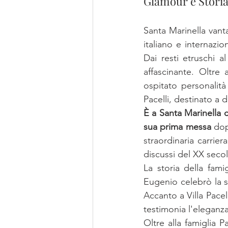
Glamour e Storia
Santa Marinella vanta
italiano e internazi
Dai resti etruschi a
affascinante. Oltre 
ospitato personalità 
Pacelli, destinato a 
È a Santa Marinella 
sua prima messa
 dop
straordinaria carrier
discussi del XX seco
La storia della famig
Eugenio celebrò la s
Accanto a Villa Pacell
testimonia l'eleganza
Oltre alla famiglia P