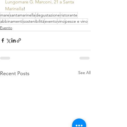
Lungomare G. Marconi, 21 a Santa 
Marinella
!
mare
santamarinella
degustazione
ristorante
abbinamenti
sostenibilità
evento
vino
pesce e vino
Evento
See All
Recent Posts