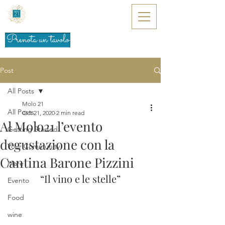
Prenota un tavolo
Post
All Posts
Molo 21
All Posts
Oct 21, 2020
2 min read
Al Molo21 l’evento
Getting Started
degustazione con la
Your Community
Cantina Barone Pizzini
Mare
“Il vino e le stelle”
Evento
Food
wine