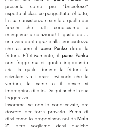
presenta come più “bricioloso” 
rispetto al classico pangrattato. Al tatto, 
la sua consistenza è simile a quella dei 
fiocchi che tutti conosciamo e 
mangiamo a colazione! Il gusto poi… 
una vera bontà grazie alla croccantezza 
che assume il 
pane Panko
 dopo la 
frittura. Effettivamente, il 
pane Panko
non frigge ma si gonfia inglobando 
aria, la quale durante la frittura fa 
scivolare via i grassi evitando che la 
verdura, la carne o il pesce si 
impregnino di olio. Da qui anche la sua 
leggerezza!
Insomma, se non lo conoscevate, ora 
dovrete per forza provarlo. Prima di 
dirvi come lo proponiamo noi da 
Molo 
21
 però vogliamo darvi qualche 