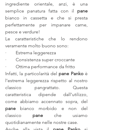
ingrediente orientale, anzi, è una 
semplice panatura fatta con il 
pane
bianco in cassetta e che si presta 
perfettamente per impanare carne, 
pesce e verdure!
Le caratteristiche che lo rendono 
veramente molto buono sono:
·        Estrema leggerezza
·        Consistenza super croccante
·        Ottima performance da fritto
Infatti, la particolarità del 
pane Panko
 è 
l’estrema leggerezza rispetto al nostro 
classico pangrattato. Questa 
caratteristica dipende dall’utilizzo, 
come abbiamo accennato sopra, del 
pane
 bianco morbido e non del 
classico 
pane
 che usiamo 
quotidianamente nelle nostre case.
Anche alla vista il 
pane Panko
 si 