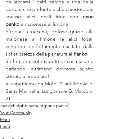
da leccarsi i baffi perché è una delle 
portate che preferite e che chiedete più 
spesso: alici locali fritte con 
pane 
panko
 e maionese al limone.
Sfiziose, croccanti, golose grazie alla 
maionese al limone le alici locali 
vengono perfettamente esaltate dalla 
sofisticatezza della panatura al 
Panko
.
Se le conoscete sapete di cosa stiamo 
parlando, altrimenti dovreste subito 
correre a rimediare!
Vi aspettiamo da Molo 21 sul litorale di 
Santa Marinella, Lungomare G. Marconi, 
21.
mare
chef
abbinamenti
pane panko
Your Community
Mare
Food