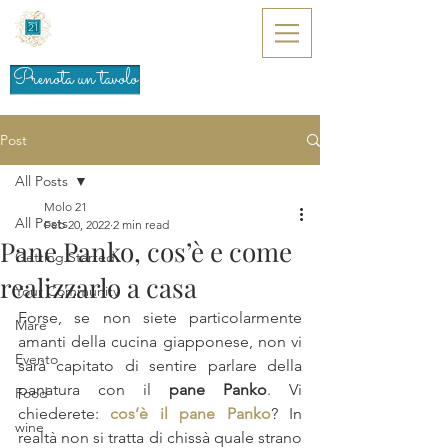
Prenota un tavolo
Post
All Posts
Molo 21
All Posts
Feb 20, 2022
2 min read
Pane Panko, cos’è e come
Getting Started
realizzarlo a casa
Your Community
Forse, se non siete particolarmente 
Mare
amanti della cucina giapponese, non vi 
Evento
sarà capitato di sentire parlare della 
panatura con il 
pane Panko
. Vi 
Food
chiederete: 
cos’è il pane Panko
? In 
wine
realtà non si tratta di chissà quale strano 