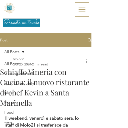
Prenota un tavolo
Post
All Posts
Molo 21
All Posts
Oct 25, 2024
2 min read
Schiaffo Vineria con
Getting Started
Cucina: il nuovo ristorante
Your Community
di chef Kevin a Santa
Mare
Marinella
Evento
Food
Il weekend, venerdì e sabato sera, lo 
wine
staff di Molo21 si trasferisce da 