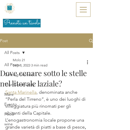
Prenota un tavolo
Post
All Posts
Molo 21
All Posts
Sep 8, 2022
3 min read
Dove cenare sotto le stelle
Getting Started
nel litorale laziale?
Your Community
Santa Marinella
, denominata anche 
Mare
“Perla del Tirreno”, è uno dei luoghi di 
Evento
villeggiatura più rinomati per gli 
abitanti della Capitale. 
Food
L’enogastronomia locale propone una 
wine
grande varietà di piatti a base di pesce
,